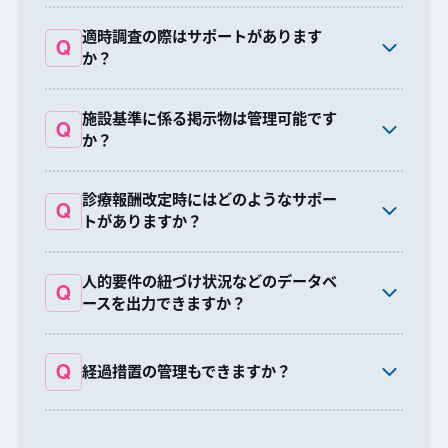
ことが可能です。
02
院内掲示物管理
適時調査の際はサポートがあります
Q
02
チャット・コメント・メモ機能
か？
初期導入費用、月額費用には含まれませんが、サポー
A
ト可能です。実績あるメンバーがサポートいたします。
施設基準に係る掲示物は管理可能です
Q
か？
院内掲示物管理機能がございます。
A
診療報酬改定時にはどのようなサポー
Q
令和6年度改定時には、新旧対比表と診療報酬改定シミ
A
システムから全国の病院と比較して
トがありますか？
ュレーション機能を通知発布から3営業日（3月8日16
取得候補提案が可能
時）でマスタ・リリースいたしました。
人的要件の紐づけ状況などのデータベ
Q
各施設基準における人的要件の紐づけ状況をCSVで出
A
ースを出力できますか？
３クリックでシステムがビックデータを解析してくれま
力することができます。入院基本料の届出や適時調査に
す。全国の病院から類似病院を抽出した上で、「類似病
ご活用ください。
院が取得しているが自院が未取得の施設基準をリストア
Q
弊社独自の経過措置データベースを構築しておりますの
A
経過措置の管理もできますか？
ノウハウが蓄積・ナレッジ化
ップ」。
で、届出している施設基準に対する経過措置を自動集
担当者様に新たな発見をもたらします。
計、管理することができます。
が可能となります。