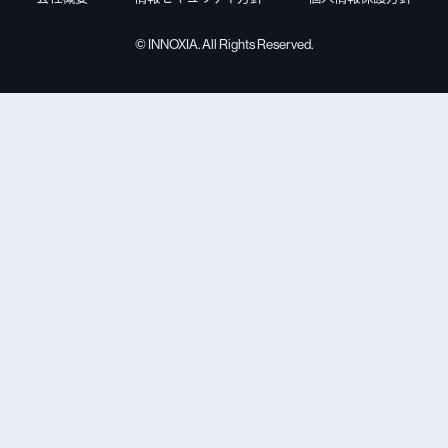
様式のダウンロードだけでなく、システムに登録済みの
© INNOXIA. All Rights Reserved.
情報を使った様式の作成が可能となりました。
画面上で直接書き込めるだけでなく、システムに取り込
み済みの情報をもとに、転記も可能です。
お問い合わせ