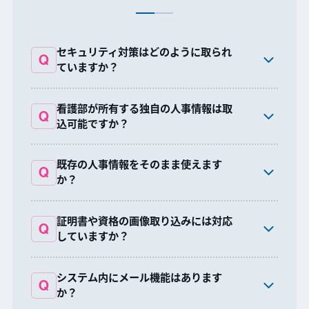
公開データから
厚生労働省より公示されている適時
様々なベンチマークが可能
セキュリティ対策はどのように取られ
Q
調査実施要領に基づき、チェックが
ISMS(ISO27001)認証を受けておりますので、ご提供い
A
ていますか？
ただいたデータ、システム内に格納されているデータ
可能
各種オープンデータ（病床機能報告書、施設基準届け出
の安全性を担保しております。
情報等）をビッグデータ解析し、様々な検索・絞り込み
看護部が所有する独自の人事情報は取
Q
通知が届いてから準備するのではなく、
ルートにより病床数や施設基準毎に絞り込んでの表示、
込可能ですか？
内容を確認させて頂きますので人事情報と看護部等で
A
発行数/同時接続無制限なライセン
日々の自己点検の状況を簡単に把握することができま
比較可能な機能です。
所有している人事情報の形態を確認させてください。
ス
す。
既存の人事情報をそのまま使えます
Q
また、実際の適時調査時に準備する「事前提出書類」
か？
柔軟に対応可能です。人事情報につきまして、どんな情
A
「当日準備書類」もチェックリスト機能で漏れを防ぎま
発行数/同時接続無制限なライセンスにより、一人で頑張
報が必要かはお問い合わせください。
す。結果通知書も一緒に格納できますので、前回の振り
っていた
業務のタスクシフト
が進み、適時調査前に慌て
証明書や資格の画像取り込みには対応
返りも簡単です。
ることも、属人化によるリスクも分散が可能となりま
Q
していますか？
対応可能です。なお、初期導入費用には含まれませんの
A
02
レコメンド
す。
で、ご留意ください。
システム内にメール機能はあります
Q
ダイレクトメール機能はございませんが、各個人でア
A
か？
カウントを作成いただければ、オープンチャットを行う