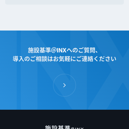
施設基準やタスク、委員会、掲示物などの多くの場所で
メモ・コメントのやり取りが可能となります。
03
施設基準シミュレーション
施設基準＠INXへのご質問、
導入のご相談はお気軽にご連絡ください
03
疑義解釈検索
ベンチマーク機能で抽出した施設基