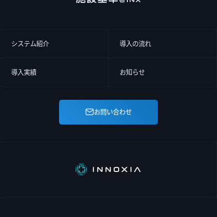
準のシミュレーションが可能
シミュレーションした内容は自動的に検討リストへ反映
システム紹介
導入の流れ
されます。検討リストから過去に検討した情報をいつで
も呼び出しが可能です。
導入実績
お知らせ
お問い合わせ
公開開始日、見出し、区分、さらにはキーワードの絞り
込みから疑義解釈の検索が可能です。また疑義解釈一覧